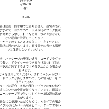
φ25×100
φ30×50
各1
JAPAN
品は防雨、防水用ではありません。感電の恐れ
ますので、屋外でのコード延長時のプラグ接続
ず他面から放し、軒下など雨・水の直接かから
ない場所に設置してください。
イヤーで熱するときは火傷にご注意ください。
収縮の恐れがあります。直接日光の当たる場所
では保管しないでください。
法：パッケージの表面の通り、コードプラグを
で覆い、ドライヤーをできるだけ近づけて熱し
※収縮が完了するまで１０分以上かかる場合が
あります。
はＡを使用してください。まれにＡが入らない
ードプラグがありますので、その場合はＢをご
使用ください。
タイプの場合、収縮の関係でプラグの細い部分
縮しないため全長が短くなっています。両端を
ニールテープ等で巻いておくと一層防滴効果が
上がります。
安全にご使用いただくために、Ａタイプの場合
イプ同様にカバー両端をビニールテープで巻い