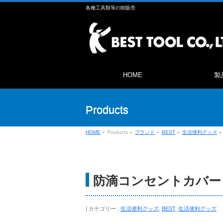
各種工具類等の卸販売
HOME
製
Products
HOME
»
Products
»
ブランド
»
BEST
»
生活便利グッズ
»
防滴コンセントカバー B
カテゴリー :
生活便利グッズ
,
BEST
,
生活便利グッズ