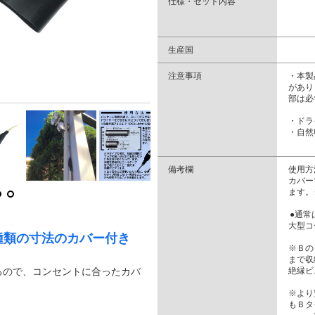
仕様・セット内容
生産国
注意事項
・本製
があり
部は必
・ドラ
・自然
備考欄
使用方
カバー
ます。
●通常
大型コ
種類の寸法のカバー付き
※Ｂの
まで収
るので、コンセントに合ったカバ
絶縁ビ
※より
もＢタ