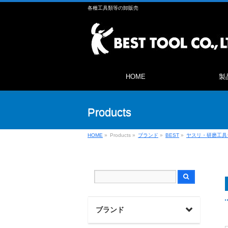
各種工具類等の卸販売
HOME
製
Products
HOME
»
Products
»
ブランド
»
BEST
»
ヤスリ・研磨工具
ブランド