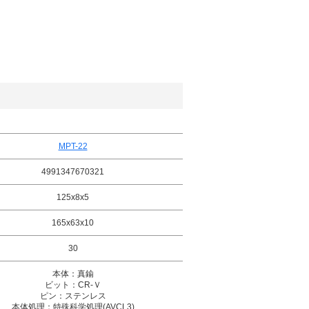
MPT-22
4991347670321
125x8x5
165x63x10
30
本体：真鍮
ビット：CR-Ｖ
ピン：ステンレス
本体処理：特殊科学処理(AVCL3)