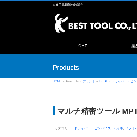
各種工具類等の卸販売
HOME
製
Products
HOME
»
Products
»
ブランド
»
BEST
»
ドライバー・ピン
マルチ精密ツール MPT-
カテゴリー :
ドライバー・ピンバイス・6角棒
,
ドライ