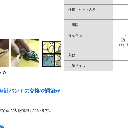
仕様・セット内容
生産国
注意事項
・
・型に
必ず
入数
小箱サイズ
時計バンドの交換や調節が
異なる形状を採用しています。
納