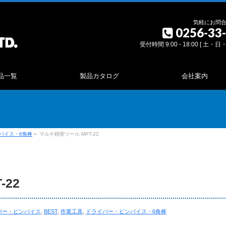
気軽にお問
0256-33
受付時間 9:00 - 18:00 [ 土・
品一覧
製品カタログ
会社案内
バイス・6角棒
»
マルチ精密ツール MPT-22
22
バー・ピンバイス
,
BEST
,
作業工具
,
ドライバー・ピンバイス・6角棒