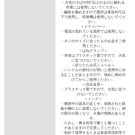
・火気のそばや60°以上のものに触れる
作業には使用しないでください。
・繊維を傷めますので選択は液温40℃以
下で使用し、乾燥機は使用しないでくだ
さい。
＜ドライバー＞
・電流の流れている箇所では使用しない
でください。
・ネジのサイズに合ったものを必ずご使
用ください。
＜ばねクランプ＞
・本体はプラスチック製ですので、火気
に近づけないでください。
＜折りたたみ式ショベル＞
・ハンドルの締付けが弱いと使用中にゆ
るむことがありますので、強めに締め付
けてからご使用ください。
＜自在金具＞
・プラスチック製ですので、火気に近づ
けないでください。
＜トング＞
・燃焼中の器具の近くや、加熱された鉄
板や鋼の上に放置しないでください。柄
の部分が熱くなり、火傷の危険がありま
す。
・たわし・磨き粉等で磨くと傷つくこと
がありますので注意してください。
・初めて使用するときは食器用洗剤等で