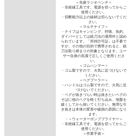
＜先曲ラジオペンチ＞
・非絶縁工具です。電源を切ってからご
使用ください。
・切断能力以上の線材は切らないでくだ
さい。
＜マルチナイフ＞
・ナイフはキャンピング、狩猟、魚釣、
ダイバーとしては銃刀法の適用外と認め
られています。「所持許可証」は不要で
すが、その他の目的で携帯されると、銃
刀法取り締まりの対象となります。ユー
ザー自身の良識で正しくご使用くださ
い。
＜ゴムハンマー＞
・ゴム製ですので、火気に近づけないで
ください。
＜ペグプーラー＞
・ハンドルはゴム製ですので、火気に近
づけないでください。
・ペグが抜きづらい時は抜きたいペグの
そばに他のペグを軽く打ち込み、地盤を
緩くしてから抜いてください。無理な引
き抜きは本体の変形や破損の原因になり
ます。
・＜ウォーターポンププライヤー＞
・非絶縁工具です。電源を切ってからご
使用ください。
＜作業手袋＞