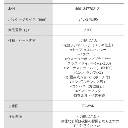
JAN
4991347702121
パッケージサイズ（mm）
345x278x95
商品重量（g）
3100
仕様・セット内容
○万能ばさみ
○先曲ラジオペンチ（メッキ仕上）
○ナイフ, ○ゴムハンマー
○ペグプーラー
○ウォーターポンププライヤー
○プラスドライバー(＋2X100)
○マイナスドライバー(－6X100)
○ばねクランプ(X2)
○折畳み式ショベル(ポーチ付）
○トング(ステンレス製）
○コンパス（方位磁石）
○バンジーフック
○自在金具, ○作業手袋
生産国
TAIWAN
注意事項
＜万能ばさみ＞
・無理な切断は破損の原因となりますの
でご注意ください。