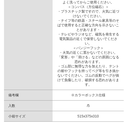
よく洗ってからご使用ください。
＜コンパス（方位磁石）＞
・プラスチック製ですので、火気に近づ
けないでください。
・ナイフ等の鉄器・スチール家具等のそ
ばで使用すると正確な方向を示さないこ
とがあります・
・テレビやラジオなど、磁気を発生する
電気製品の近くで保管しないでくださ
い。
＜バンジーフック＞
・火気の近くに置かないでください。
「変形」や「溶ける」などの原因になる
恐れがあります。
・ゴム部に無理な力を加えたり、テント
の裾やフックを持ってペグ等を引き抜か
ないでください。ゴムの反動でペグが抜
けて負傷したり、破損する恐れがありま
す。
備考欄
※カラーボックス仕様
入数
/5
小箱サイズ
515x375x310