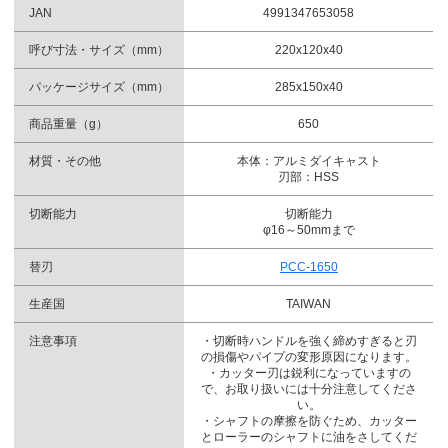
JAN
4991347653058
呼び寸法・サイズ（mm）
220x120x40
パッケージサイズ（mm）
285x150x40
商品重量（g）
650
材質・その他
本体：アルミダイキャスト
刃部：HSS
切断能力
切断能力
φ16～50mmまで
替刃
PCC-1650
生産国
TAIWAN
注意事項
・切断時ハンドルを強く締めすぎると刃
の損傷やパイプの変形原因になります。
・カッター刃は鋭利になっていますの
で、お取り扱いには十分注意してくださ
い。
・シャフトの摩擦を防ぐため、カッター
とローラーのシャフトに油をさしてくだ