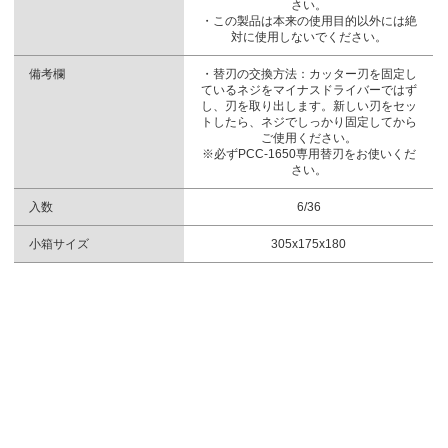
さい。
・この製品は本来の使用目的以外には絶
対に使用しないでください。
備考欄
・替刃の交換方法：カッター刃を固定し
ているネジをマイナスドライバーではず
し、刃を取り出します。新しい刃をセッ
トしたら、ネジでしっかり固定してから
ご使用ください。
※必ずPCC-1650専用替刃をお使いくだ
さい。
入数
6/36
小箱サイズ
305x175x180