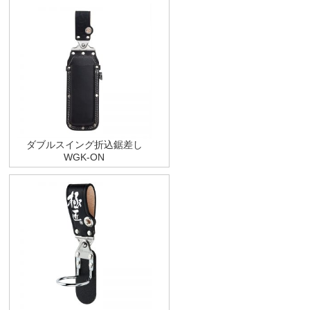
ダブルスイング折込鋸差し
WGK-ON