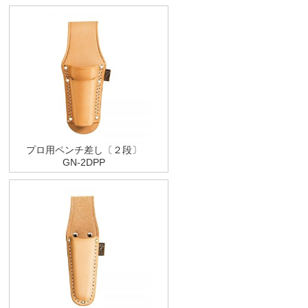
プロ用ペンチ差し〔２段〕
GN-2DPP