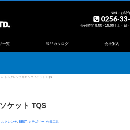
気軽にお問
0256-33
受付時間 9:00 - 18:00 [ 土・
品一覧
製品カタログ
会社案内
チ
»
トルクレンチ用ロングソケット TQS
ケット TQS
トルクレンチ
,
BEST
,
カテゴリー
,
作業工具