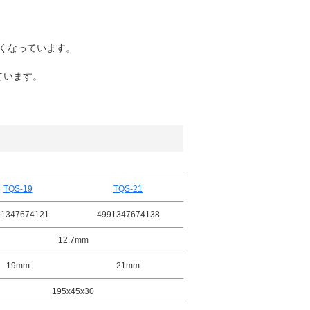
くなっています。
ています。
TQS-19
TQS-21
91347674121
4991347674138
12.7mm
19mm
21mm
195x45x30