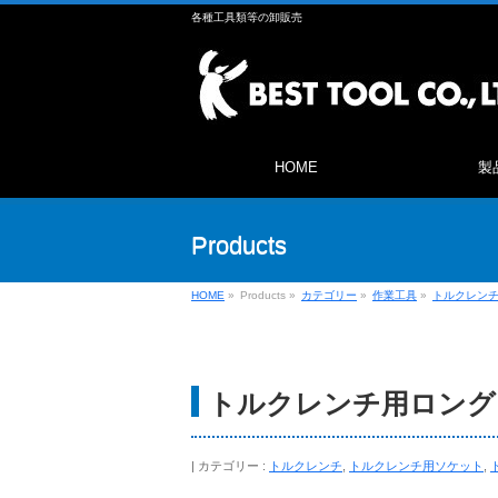
各種工具類等の卸販売
HOME
製
Products
HOME
»
Products
»
カテゴリー
»
作業工具
»
トルクレン
トルクレンチ用ロングソ
カテゴリー :
トルクレンチ
,
トルクレンチ用ソケット
,