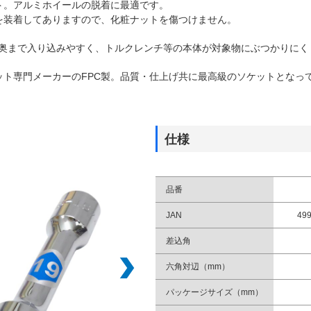
ト。アルミホイールの脱着に最適です。
を装着してありますので、化粧ナットを傷つけません。
で奥まで入り込みやすく、トルクレンチ等の本体が対象物にぶつかりにく
ット専門メーカーのFPC製。品質・仕上げ共に最高級のソケットとなっ
仕様
品番
JAN
49
差込角
六角対辺（mm）
パッケージサイズ（mm）