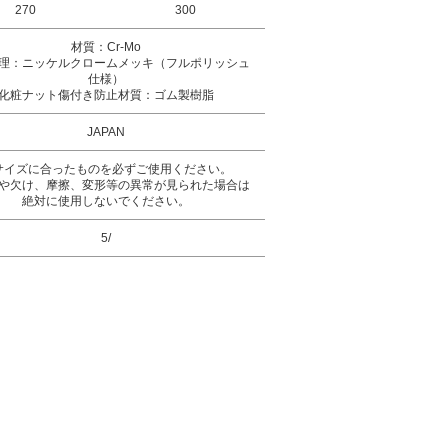
270
300
材質：Cr-Mo
理：ニッケルクロームメッキ（フルポリッシュ
仕様）
化粧ナット傷付き防止材質：ゴム製樹脂
JAPAN
サイズに合ったものを必ずご使用ください。
や欠け、摩擦、変形等の異常が見られた場合は
絶対に使用しないでください。
5/