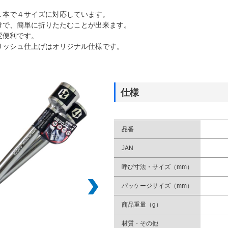
１本で４サイズに対応しています。
けで、簡単に折りたたむことが出来ます。
変便利です。
りッシュ仕上げはオリジナル仕様です。
仕様
品番
JAN
呼び寸法・サイズ（mm）
パッケージサイズ（mm）
商品重量（g）
材質・その他