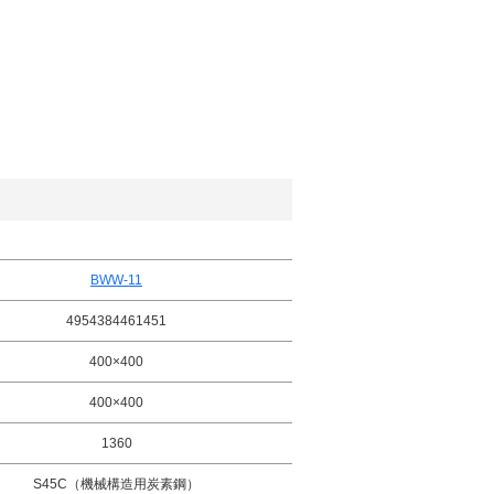
BWW-11
4954384461451
400×400
400×400
1360
S45C（機械構造用炭素鋼）