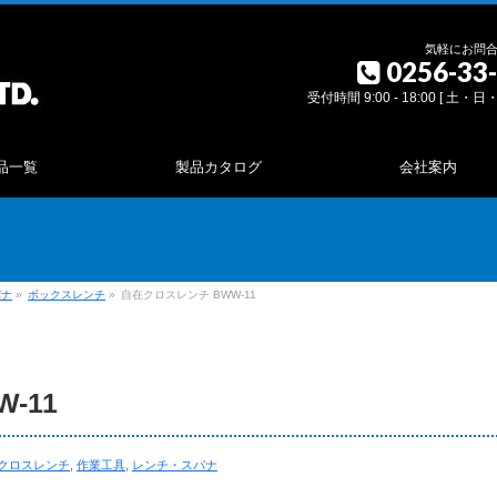
気軽にお問
0256-33
受付時間 9:00 - 18:00 [ 土・
品一覧
製品カタログ
会社案内
パナ
»
ボックスレンチ
»
自在クロスレンチ BWW-11
-11
クロスレンチ
,
作業工具
,
レンチ・スパナ