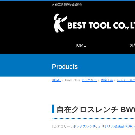
各種工具類等の卸販売
HOME
製
Products
HOME
»
Products
»
カテゴリー
»
作業工具
»
レンチ・ス
自在クロスレンチ BWW
カテゴリー :
ボックスレンチ
,
オリジナル企画品 KDR
,