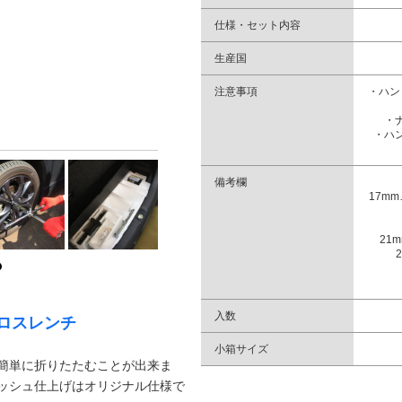
仕様・セット内容
生産国
注意事項
・ハン
・
・ハ
備考欄
17m
21
入数
ロスレンチ
小箱サイズ
簡単に折りたたむことが出来ま
ッシュ仕上げはオリジナル仕様で