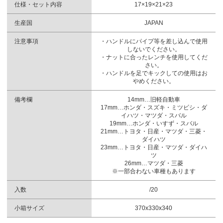
仕様・セット内容
17×19×21×23
生産国
JAPAN
注意事項
・ハンドルにパイプ等を差し込んで使用
しないでください。
・ナットに合ったレンチを使用してくだ
さい。
・ハンドルを足でキックしての使用はお
やめください。
備考欄
14mm…旧軽自動車
17mm…ホンダ・スズキ・ミツビシ・ダ
イハツ・マツダ・スバル
19mm…ホンダ・いすず・スバル
21mm…トヨタ・日産・マツダ・三菱・
ダイハツ
23mm…トヨタ・日産・マツダ・ダイハ
ツ
26mm…マツダ・三菱
※一部合わない車種もあります
入数
/20
小箱サイズ
370x330x340