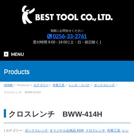
気軽にお問合せください
0256-33-2761
受付時間 9:00 - 18:00 [ 土・日・祝日除く ]
MENU
Products
HOME
»
Products
»
カテゴリー
»
作業工具
»
レンチ・スパナ
»
ボックスレンチ
»
クロスレンチ BWW-414H
クロスレンチ BWW-414H
カテゴリー :
ボックスレンチ
,
オリジナル企画品 KDR
,
クロスレンチ
,
作業工具
,
レン