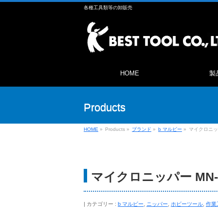
各種工具類等の卸販売
HOME
製
Products
HOME
»
Products
»
ブランド
»
b マルビー
»
マイクロニッパ
マイクロニッパー MN-
カテゴリー :
b マルビー
,
ニッパー
,
ホビーツール
,
作業