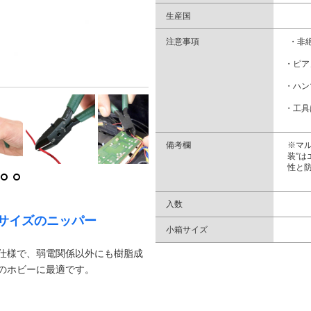
生産国
注意事項
・非
・ピア
・ハン
・工具
備考欄
※マ
装”
性と防
入数
サイズのニッパー
小箱サイズ
仕様で、弱電関係以外にも樹脂成
のホビーに最適です。