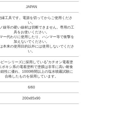
JAPAN
絶縁工具です。電源を切ってからご使用くださ
い。
ノ線等の硬い線材は切断できません。専用の工
具をお使いください。
マー代わりに使用したり、ハンマー等で衝撃を
加えないでください。
は本来の使用目的以外には使用しないでくださ
い。
ルビーシリーズに採用している”カチオン電着塗
はエポキシ系の電着塗料で塗膜は非常に高い耐食
錆性に優れ、1000時間以上の塩水噴霧試験に
合格したものを採用しています。
6/60
200x85x90