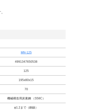
す。
MN-125
4991347650538
125
195x80x15
70
機械構造用炭素鋼 （S58C）
φ1.2まで（銅線）